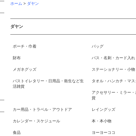
ホーム
>
ダヤン
ダヤン
ポーチ・巾着
バッグ
財布
パス・名刺・カード入れ
メガネグッズ
ステーショナリー・小物
バストイレタリー・日用品・衛生など生
タオル・ハンカチ・マス
活雑貨
アクセサリー・ミラー・
貨
カー用品・トラベル・アウトドア
レイングッズ
カレンダー・スケジュール
本・本小物
食品
ヨーヨーココ