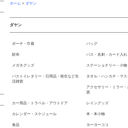
ホーム
>
ダヤン
ダヤン
ポーチ・巾着
バッグ
財布
パス・名刺・カード入れ
メガネグッズ
ステーショナリー・小物
バストイレタリー・日用品・衛生など生
タオル・ハンカチ・マス
活雑貨
アクセサリー・ミラー・
貨
カー用品・トラベル・アウトドア
レイングッズ
カレンダー・スケジュール
本・本小物
食品
ヨーヨーココ