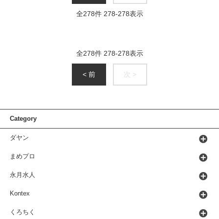
全
278
件
278
-
278
表示
全
278
件
278
-
278
表示
< 前
次 >
Category
ダヤン
まめプロ
永月水人
Kontex
くろちく