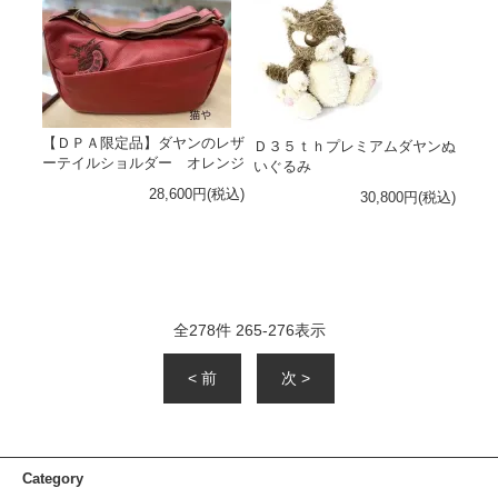
【ＤＰＡ限定品】ダヤンのレザ
Ｄ３５ｔｈプレミアムダヤンぬ
ーテイルショルダー オレンジ
いぐるみ
28,600円(税込)
30,800円(税込)
全
278
件
265
-
276
表示
< 前
次 >
Category