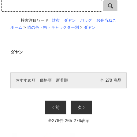
検索注目ワード
財布
ダヤン
バッグ
お弁当ねこ
ホーム
>
猫の色・柄・キャラクター別
>
ダヤン
ダヤン
おすすめ順
価格順
新着順
全
278
商品
< 前
次 >
全
278
件
265
-
276
表示