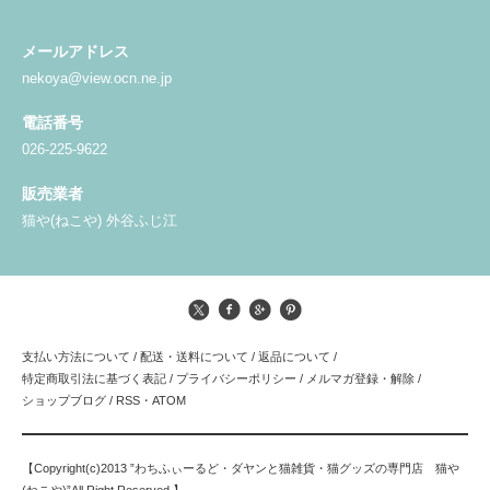
メールアドレス
nekoya@view.ocn.ne.jp
電話番号
026-225-9622
販売業者
猫や(ねこや) 外谷ふじ江
支払い方法について
/
配送・送料について
/
返品について
/
特定商取引法に基づく表記
/
プライバシーポリシー
/
メルマガ登録・解除
/
ショップブログ
/
RSS
・
ATOM
【Copyright(c)2013 ”わちふぃーるど・ダヤンと猫雑貨・猫グッズの専門店 猫や