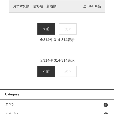
おすすめ順
価格順
新着順
全
314
商品
< 前
次 >
全
314
件
314
-
314
表示
全
314
件
314
-
314
表示
< 前
次 >
Category
ダヤン