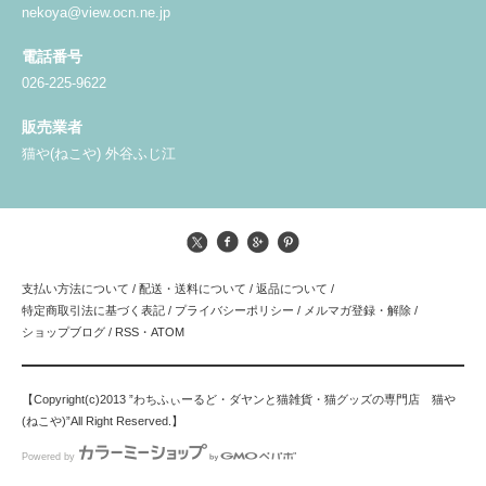
nekoya@view.ocn.ne.jp
電話番号
026-225-9622
販売業者
猫や(ねこや) 外谷ふじ江
支払い方法について
/
配送・送料について
/
返品について
/
特定商取引法に基づく表記
/
プライバシーポリシー
/
メルマガ登録・解除
/
ショップブログ
/
RSS
・
ATOM
【Copyright(c)2013 ”わちふぃーるど・ダヤンと猫雑貨・猫グッズの専門店 猫や
(ねこや)”All Right Reserved.】
Powered by