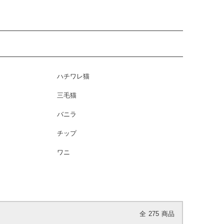
ハチワレ猫
三毛猫
バニラ
チップ
ワニ
全
275
商品