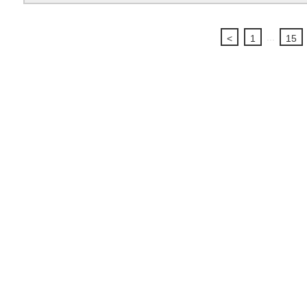
...
<
1
15