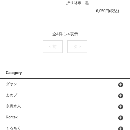
折り財布 黒
6,050円(税込)
全
4
件
1
-
4
表示
< 前
次 >
Category
ダヤン
まめプロ
永月水人
Kontex
くろちく