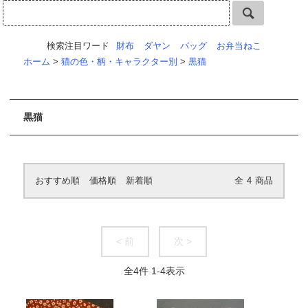
検索注目ワード
財布
ダヤン
バッグ
お弁当ねこ
ホーム
>
猫の色・柄・キャラクター別
>
黒猫
黒猫
おすすめ順
価格順
新着順
全
4
商品
< 前
次 >
全
4
件
1
-
4
表示