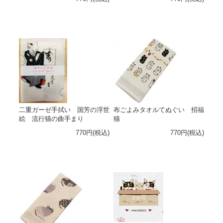
二重ガーゼ手拭い 国芳の浮世
布ごよみタオルてぬぐい 招福
絵 流行猫の曲手まり
猫
770円(税込)
770円(税込)