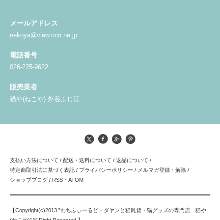
メールアドレス
nekoya@view.ocn.ne.jp
電話番号
026-225-9622
販売業者
猫や(ねこや) 外谷ふじ江
支払い方法について
/
配送・送料について
/
返品について
/
特定商取引法に基づく表記
/
プライバシーポリシー
/
メルマガ登録・解除
/
ショップブログ
/
RSS
・
ATOM
【Copyright(c)2013 ”わちふぃーるど・ダヤンと猫雑貨・猫グッズの専門店 猫や