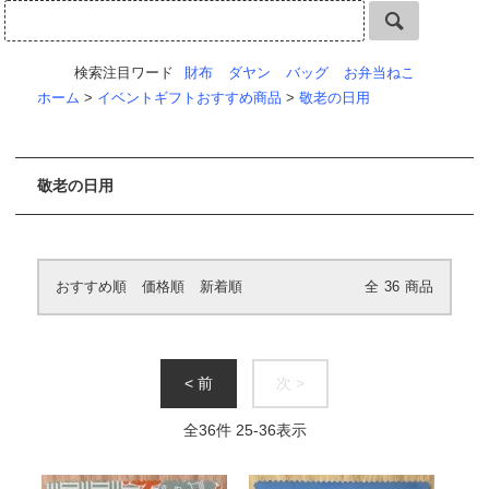
検索注目ワード
財布
ダヤン
バッグ
お弁当ねこ
ホーム
>
イベントギフトおすすめ商品
>
敬老の日用
敬老の日用
おすすめ順
価格順
新着順
全
36
商品
< 前
次 >
全
36
件
25
-
36
表示