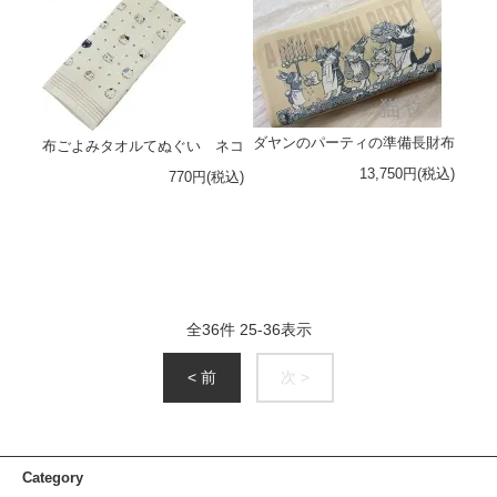
ダヤンのパーティの準備長財布
布ごよみタオルてぬぐい ネコ
13,750円(税込)
770円(税込)
全
36
件
25
-
36
表示
< 前
次 >
Category