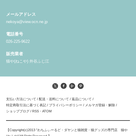
メールアドレス
nekoya@view.ocn.ne.jp
電話番号
026-225-9622
販売業者
猫や(ねこや) 外谷ふじ江
支払い方法について
/
配送・送料について
/
返品について
/
特定商取引法に基づく表記
/
プライバシーポリシー
/
メルマガ登録・解除
/
ショップブログ
/
RSS
・
ATOM
【Copyright(c)2013 ”わちふぃーるど・ダヤンと猫雑貨・猫グッズの専門店 猫や