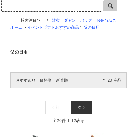
検索注目ワード
財布
ダヤン
バッグ
お弁当ねこ
ホーム
>
イベントギフトおすすめ商品
>
父の日用
父の日用
おすすめ順
価格順
新着順
全
20
商品
< 前
次 >
全
20
件
1
-
12
表示