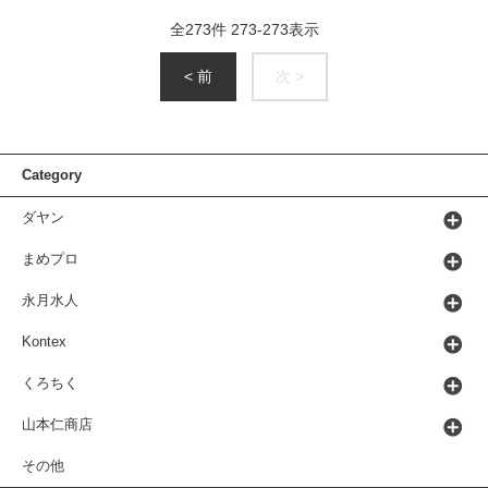
全
273
件
273
-
273
表示
< 前
次 >
Category
ダヤン
まめプロ
永月水人
Kontex
くろちく
山本仁商店
その他