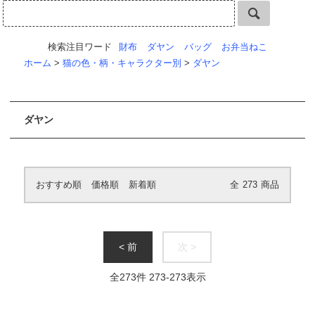
検索注目ワード
財布
ダヤン
バッグ
お弁当ねこ
ホーム
>
猫の色・柄・キャラクター別
>
ダヤン
ダヤン
おすすめ順
価格順
新着順
全
273
商品
< 前
次 >
全
273
件
273
-
273
表示