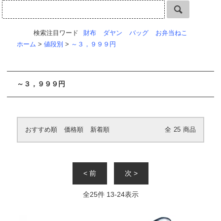
検索注目ワード
財布
ダヤン
バッグ
お弁当ねこ
ホーム
>
値段別
>
～３，９９９円
～３，９９９円
おすすめ順
価格順
新着順
全
25
商品
< 前
次 >
全
25
件
13
-
24
表示