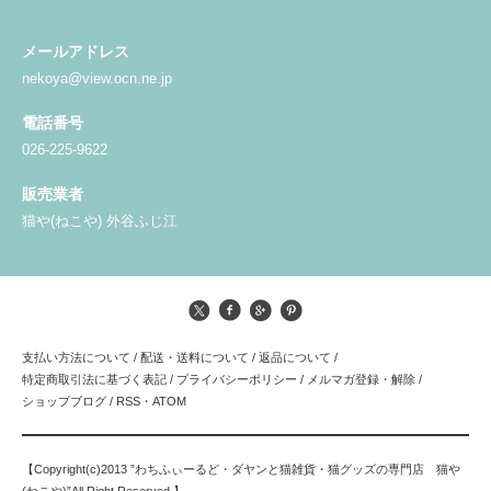
メールアドレス
nekoya@view.ocn.ne.jp
電話番号
026-225-9622
販売業者
猫や(ねこや) 外谷ふじ江
支払い方法について
/
配送・送料について
/
返品について
/
特定商取引法に基づく表記
/
プライバシーポリシー
/
メルマガ登録・解除
/
ショップブログ
/
RSS
・
ATOM
【Copyright(c)2013 ”わちふぃーるど・ダヤンと猫雑貨・猫グッズの専門店 猫や