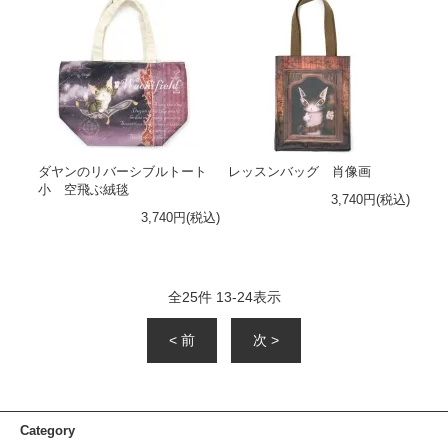
ダヤンのリバーシブルトート
レッスンバッグ 肖像画
小 空飛ぶ絨毯
3,740円(税込)
3,740円(税込)
全
25
件
13
-
24
表示
< 前
次 >
Category