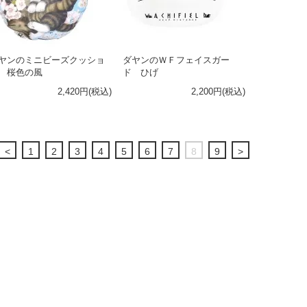
ヤンのミニビーズクッショ
ダヤンのＷＦフェイスガー
 桜色の風
ド ひげ
2,420円(税込)
2,200円(税込)
<
1
2
3
4
5
6
7
8
9
>