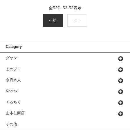
全
52
件
52
-
52
表示
< 前
次 >
Category
ダヤン
まめプロ
永月水人
Kontex
くろちく
山本仁商店
その他