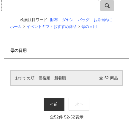
検索注目ワード
財布
ダヤン
バッグ
お弁当ねこ
ホーム
>
イベントギフトおすすめ商品
>
母の日用
母の日用
おすすめ順
価格順
新着順
全
52
商品
< 前
次 >
全
52
件
52
-
52
表示