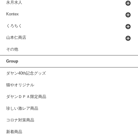
永月水人
Kontex
くろちく
山本仁商店
その他
Group
ダヤン40th記念グッズ
猫やオリジナル
ダヤンＤＰＡ限定商品
珍しい激レア商品
コロナ対策商品
新着商品