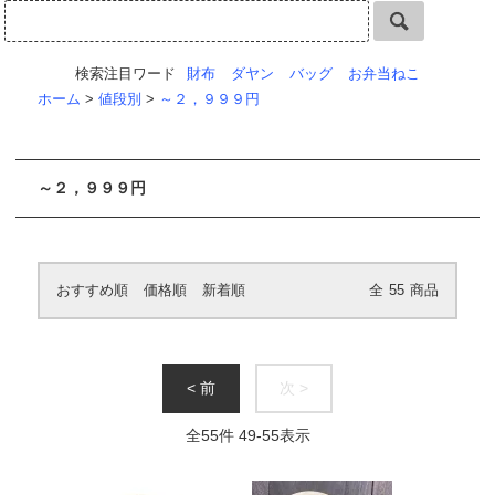
検索注目ワード
財布
ダヤン
バッグ
お弁当ねこ
ホーム
>
値段別
>
～２，９９９円
～２，９９９円
おすすめ順
価格順
新着順
全
55
商品
< 前
次 >
全
55
件
49
-
55
表示