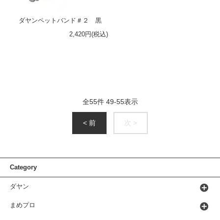
ダヤンペットバンド＃２ 黒
2,420円(税込)
全
55
件
49
-
55
表示
< 前
次 >
Category
ダヤン
まめプロ