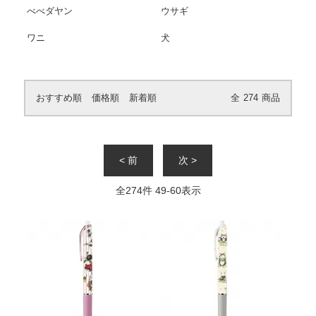
べべダヤン
ウサギ
ワニ
犬
おすすめ順
価格順
新着順
全
274
商品
< 前
次 >
全
274
件
49
-
60
表示