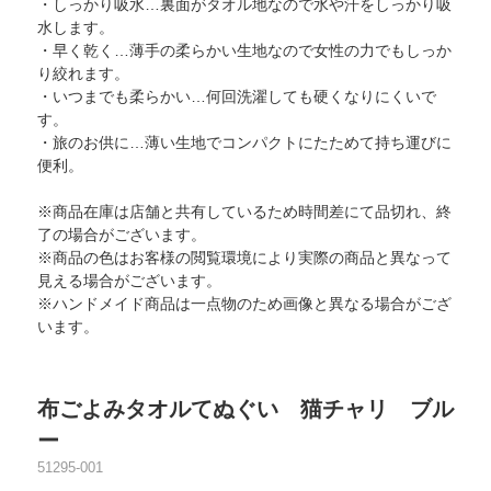
・しっかり吸水…裏面がタオル地なので水や汗をしっかり吸
水します。
・早く乾く…薄手の柔らかい生地なので女性の力でもしっか
り絞れます。
・いつまでも柔らかい…何回洗濯しても硬くなりにくいで
す。
・旅のお供に…薄い生地でコンパクトにたためて持ち運びに
便利。
※商品在庫は店舗と共有しているため時間差にて品切れ、終
了の場合がございます。
※商品の色はお客様の閲覧環境により実際の商品と異なって
見える場合がございます。
※ハンドメイド商品は一点物のため画像と異なる場合がござ
います。
布ごよみタオルてぬぐい 猫チャリ ブル
ー
51295-001