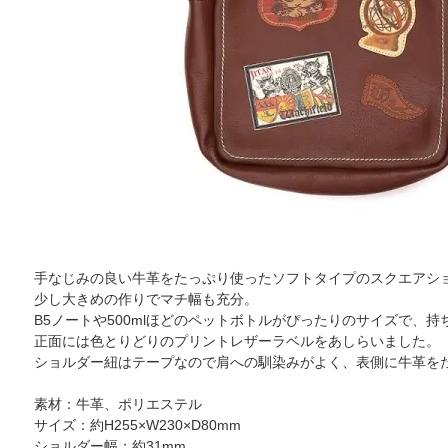
手なじみの良い牛革をたっぷり使ったソフトタイプのスクエアシ
少し大きめの作りでマチ幅も充分。
B5ノートや500mlほどのペットボトルがぴったりのサイズで、
正面には色とりどりのプリントレザーラベルをあしらいました。
ショルダー紐はテープなので肩への馴染みがよく、表側に牛革を
素材：牛革、ポリエステル
サイズ：約H255×W230×D80mm
ショルダー幅：約31mm