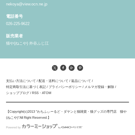
nekoya@view.ocn.ne.jp
電話番号
026-225-9622
販売業者
猫や(ねこや) 外谷ふじ江
支払い方法について
/
配送・送料について
/
返品について
/
特定商取引法に基づく表記
/
プライバシーポリシー
/
メルマガ登録・解除
/
ショップブログ
/
RSS
・
ATOM
【Copyright(c)2013 ”わちふぃーるど・ダヤンと猫雑貨・猫グッズの専門店 猫や
(ねこや)”All Right Reserved.】
Powered by