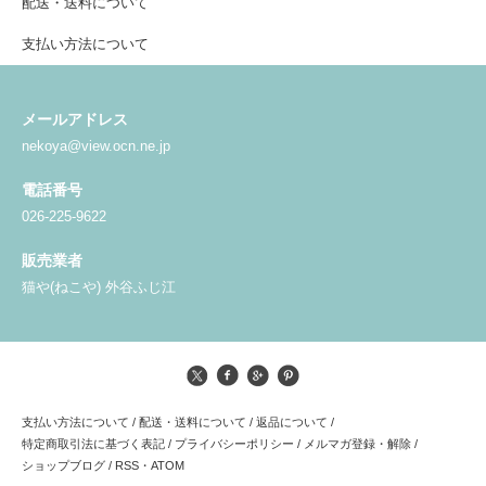
配送・送料について
支払い方法について
メールアドレス
nekoya@view.ocn.ne.jp
電話番号
026-225-9622
販売業者
猫や(ねこや) 外谷ふじ江
支払い方法について
/
配送・送料について
/
返品について
/
特定商取引法に基づく表記
/
プライバシーポリシー
/
メルマガ登録・解除
/
ショップブログ
/
RSS
・
ATOM