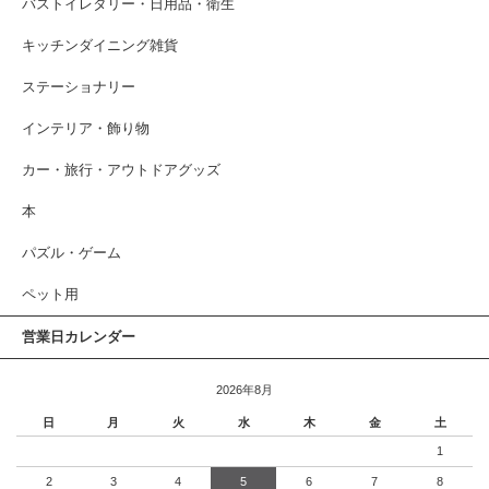
バストイレタリー・日用品・衛生
キッチンダイニング雑貨
ステーショナリー
インテリア・飾り物
カー・旅行・アウトドアグッズ
本
パズル・ゲーム
ペット用
営業日カレンダー
2026年8月
日
月
火
水
木
金
土
1
2
3
4
5
6
7
8