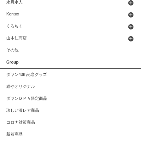
永月水人
Kontex
くろちく
山本仁商店
その他
Group
ダヤン40th記念グッズ
猫やオリジナル
ダヤンＤＰＡ限定商品
珍しい激レア商品
コロナ対策商品
新着商品