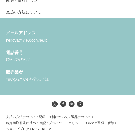
配送・送料について
支払い方法について
メールアドレス
nekoya@view.ocn.ne.jp
電話番号
026-225-9622
販売業者
猫や(ねこや) 外谷ふじ江
支払い方法について
/
配送・送料について
/
返品について
/
特定商取引法に基づく表記
/
プライバシーポリシー
/
メルマガ登録・解除
/
ショップブログ
/
RSS
・
ATOM