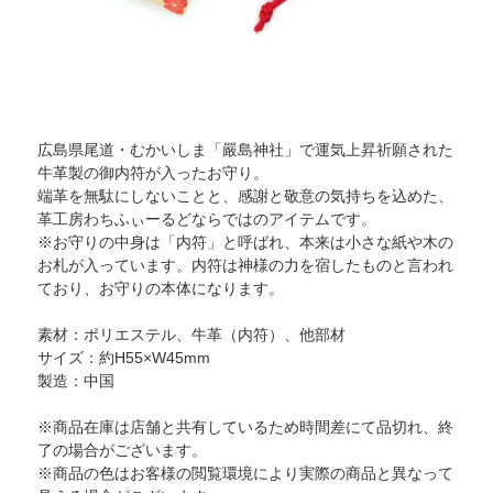
広島県尾道・むかいしま「嚴島神社」で運気上昇祈願された
牛革製の御内符が入ったお守り。
端革を無駄にしないことと、感謝と敬意の気持ちを込めた、
革工房わちふぃーるどならではのアイテムです。
※お守りの中身は「内符」と呼ばれ、本来は小さな紙や木の
お札が入っています。内符は神様の力を宿したものと言われ
ており、お守りの本体になります。
素材：ポリエステル、牛革（内符）、他部材
サイズ：約H55×W45mm
製造：中国
※商品在庫は店舗と共有しているため時間差にて品切れ、終
了の場合がございます。
※商品の色はお客様の閲覧環境により実際の商品と異なって