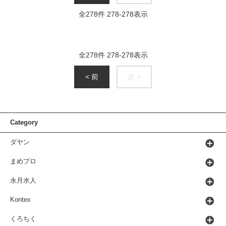
全
278
件
278
-
278
表示
全
278
件
278
-
278
表示
< 前
次 >
Category
ダヤン
まめプロ
永月水人
Kontex
くろちく