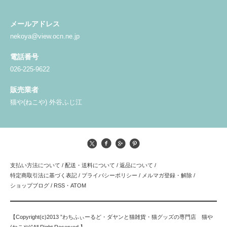
メールアドレス
nekoya@view.ocn.ne.jp
電話番号
026-225-9622
販売業者
猫や(ねこや) 外谷ふじ江
支払い方法について
/
配送・送料について
/
返品について
/
特定商取引法に基づく表記
/
プライバシーポリシー
/
メルマガ登録・解除
/
ショップブログ
/
RSS
・
ATOM
【Copyright(c)2013 ”わちふぃーるど・ダヤンと猫雑貨・猫グッズの専門店 猫や