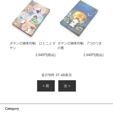
ダヤンの御朱印帖 ひとことダ
ダヤンの御朱印帖 7つのつき
ヤン
の夜
2,640円(税込)
2,640円(税込)
全
278
件
37
-
48
表示
< 前
次 >
Category