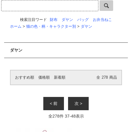
検索注目ワード
財布
ダヤン
バッグ
お弁当ねこ
ホーム
>
猫の色・柄・キャラクター別
>
ダヤン
ダヤン
おすすめ順
価格順
新着順
全
278
商品
< 前
次 >
全
278
件
37
-
48
表示