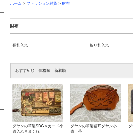
ホーム
>
ファッション雑貨
>
財布
財布
長札入れ
折り札入れ
おすすめ順
価格順
新着順
ダヤンの革製SDGｓカード小
ダヤンの革製猫耳ダヤン小
ダ
銭入れきまぐれ
銭 茶