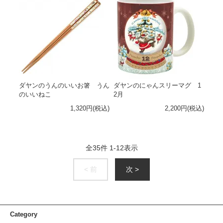
ダヤンのうんのいいお箸 うん
ダヤンのにゃんスリーマグ 1
のいいねこ
2月
1,320円(税込)
2,200円(税込)
全
35
件
1
-
12
表示
< 前
次 >
Category