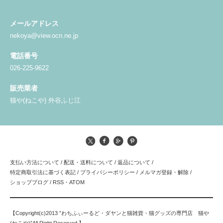
メールアドレス
nekoya@view.ocn.ne.jp
電話番号
026-225-9622
販売業者
猫や(ねこや) 外谷ふじ江
支払い方法について
/
配送・送料について
/
返品について
/
特定商取引法に基づく表記
/
プライバシーポリシー
/
メルマガ登録・解除
/
ショップブログ
/
RSS
・
ATOM
【Copyright(c)2013 ”わちふぃーるど・ダヤンと猫雑貨・猫グッズの専門店 猫や