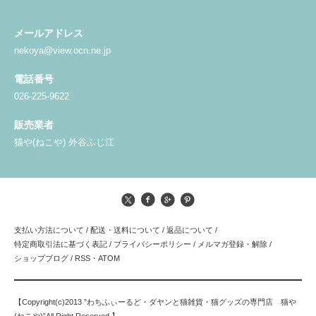
メールアドレス
nekoya@view.ocn.ne.jp
電話番号
026-225-9622
販売業者
猫や(ねこや) 外谷ふじ江
支払い方法について
/
配送・送料について
/
返品について
/
特定商取引法に基づく表記
/
プライバシーポリシー
/
メルマガ登録・解除
/
ショップブログ
/
RSS
・
ATOM
【Copyright(c)2013 ”わちふぃーるど・ダヤンと猫雑貨・猫グッズの専門店 猫や