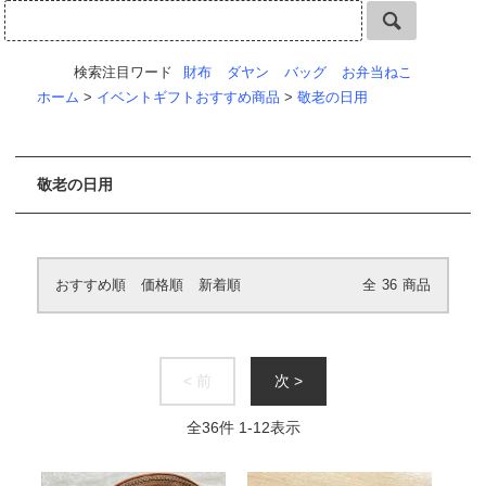
検索注目ワード
財布
ダヤン
バッグ
お弁当ねこ
ホーム
>
イベントギフトおすすめ商品
>
敬老の日用
敬老の日用
おすすめ順
価格順
新着順
全
36
商品
< 前
次 >
全
36
件
1
-
12
表示