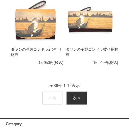
ダヤンの革製ゴンドラ2つ折り
ダヤンの革製ゴンドラ被せ長財
財布
布
15,950円(税込)
16,940円(税込)
全
36
件
1
-
12
表示
< 前
次 >
Category