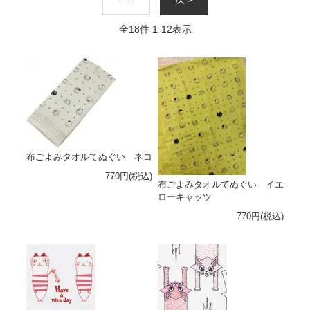
全
18
件
1
-
12
表示
布ごよみタオルてぬぐい ネコ
770円(税込)
布ごよみタオルてぬぐい イエ
ローキャッツ
770円(税込)