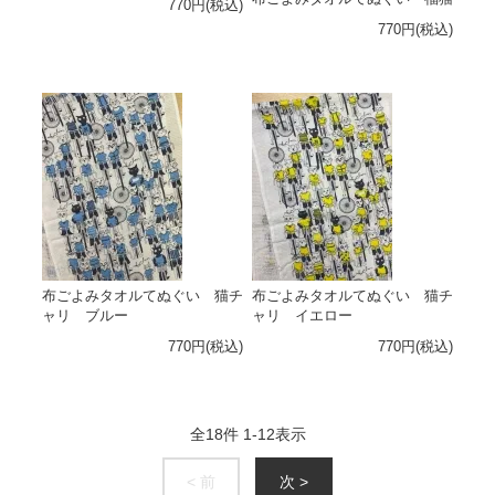
770円(税込)
770円(税込)
布ごよみタオルてぬぐい 猫チ
布ごよみタオルてぬぐい 猫チ
ャリ ブルー
ャリ イエロー
770円(税込)
770円(税込)
全
18
件
1
-
12
表示
< 前
次 >